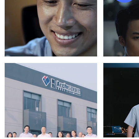
太平 客服节 开场片
华润
品牌片/TVC
期待科技 保险理赔助手—微电影
腾
企业宣传片