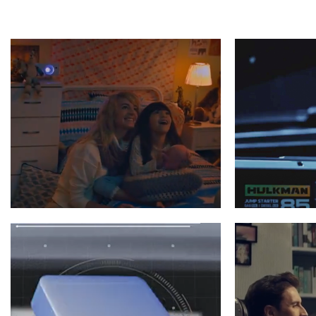
Optoma 投影机
HULKMAN