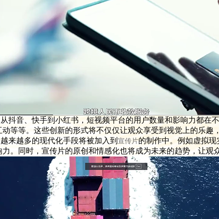
。从抖音、快手到小红书，短视频平台的用户数量和影响力都在
互动等等。这些创新的形式将不仅仅让观众享受到视觉上的乐趣
，越来越多的现代化手段将被加入到
的制作中。例如虚拟现
宣传片
响力。同时，宣传片的原创和情感化也将成为未来的趋势，让观