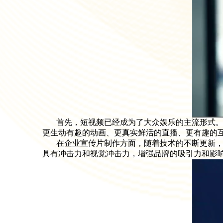
首先，短视频已经成为了大众娱乐的主流形式
更生动有趣的动画、更真实鲜活的直播、更有趣的
在企业宣传片制作方面，随着技术的不断更新
具有冲击力和视觉冲击力，增强品牌的吸引力和影