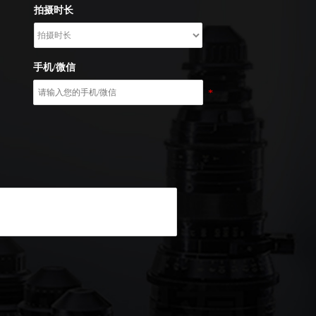
拍摄时长
手机/微信
*